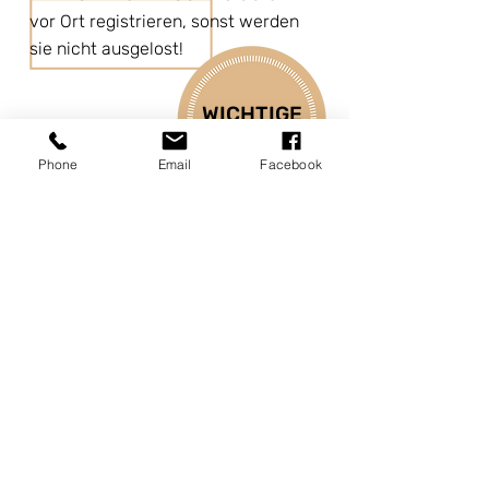
vor Ort registrieren, sonst werden
sie nicht ausgelost!
WICHTIGE
INFOS!
Phone
Email
Facebook
Bezahlung nach dem
13.2.2024
:
Zuschlag € 15,00
Teilnahme A-Turnier von 1900 bis 1999
Aufschlag € 45,00
Teilnahme B-Turnier unter 1700 Elo
Aufschlag € 20,00
GESAMTFONDS Graz Open